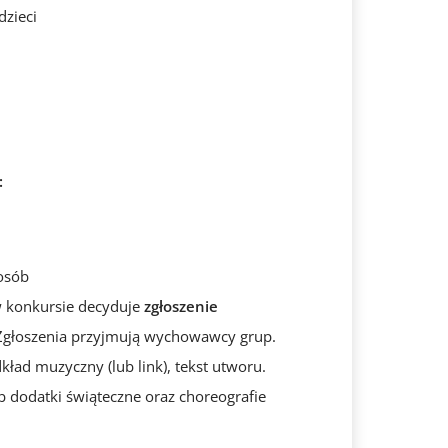
dzieci
:
 osób
w konkursie decyduje
zgłoszenie
głoszenia przyjmują wychowawcy grup.
kład muzyczny (lub link), tekst utworu.
b dodatki świąteczne oraz choreografie